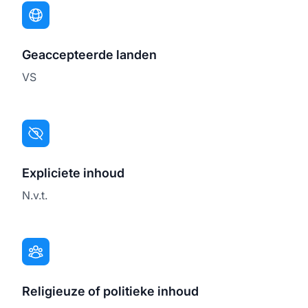
Geaccepteerde landen
VS
Expliciete inhoud
N.v.t.
Religieuze of politieke inhoud