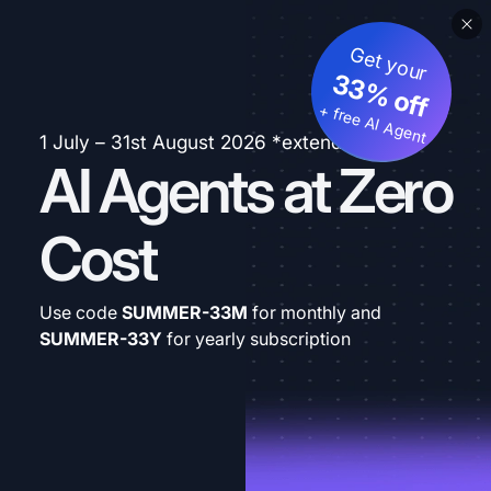
Get your
33% off
+ free AI Agent
1 July – 31st August 2026 *extended
AI Agents at Zero
Cost
Use code
SUMMER-33M
for monthly and
SUMMER-33Y
for yearly subscription