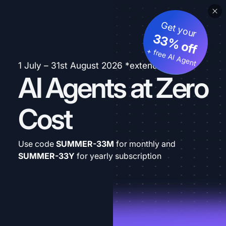
Get your
33% off
+ free AI Agent
1 July – 31st August 2026 *extended
AI Agents at Zero
Cost
Use code
SUMMER-33M
for monthly and
SUMMER-33Y
for yearly subscription