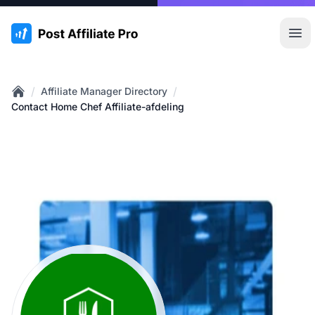
:site.title
Hoo
/
/
Affiliate Manager Directory
Home
Contact Home Chef Affiliate-afdeling