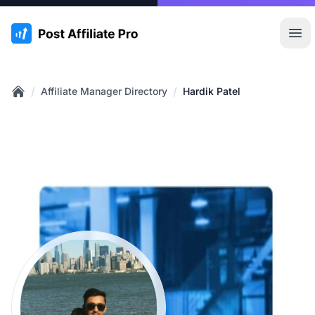
:site.title
Hoo
/
/
Affiliate Manager Directory
Hardik Patel
Home