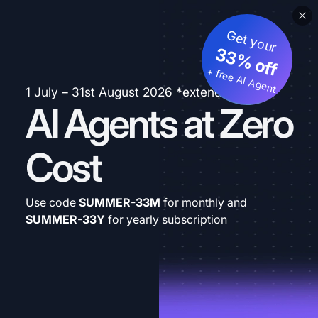
Get your
33% off
+ free AI Agent
1 July – 31st August 2026 *extended
AI Agents at Zero
Cost
Use code
SUMMER-33M
for monthly and
SUMMER-33Y
for yearly subscription