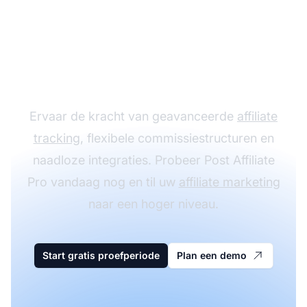
affiliateprogramma
groeien met Post
Affiliate Pro
Ervaar de kracht van geavanceerde
affiliate
tracking
, flexibele commissiestructuren en
naadloze integraties. Probeer Post Affiliate
Pro vandaag nog en til uw
affiliate marketing
naar een hoger niveau.
Start gratis proefperiode
Plan een demo