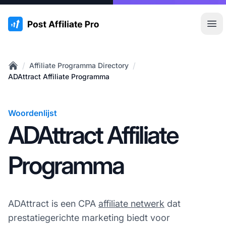
:site.title
Hoo
/
/
Affiliate Programma Directory
Home
ADAttract Affiliate Programma
Woordenlijst
ADAttract Affiliate
Programma
ADAttract is een CPA
affiliate netwerk
dat
prestatiegerichte marketing biedt voor