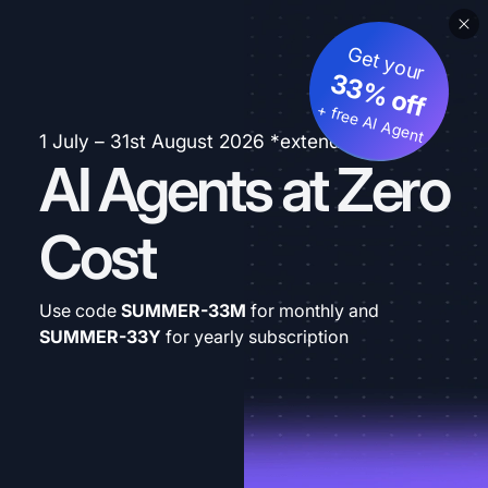
Get your
33% off
+ free AI Agent
1 July – 31st August 2026 *extended
AI Agents at Zero
Cost
Use code
SUMMER-33M
for monthly and
SUMMER-33Y
for yearly subscription