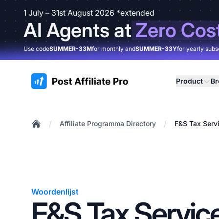
1 July – 31st August 2026 *extended
AI Agents at
Zero Cos
Use code
SUMMER-33M
for monthly and
SUMMER-33Y
for yearly subs
:site.title
Product
B
/
/
Affiliate Programma Directory
F&S Tax Servi
Home
Woordenlijst
F&S Tax Service 