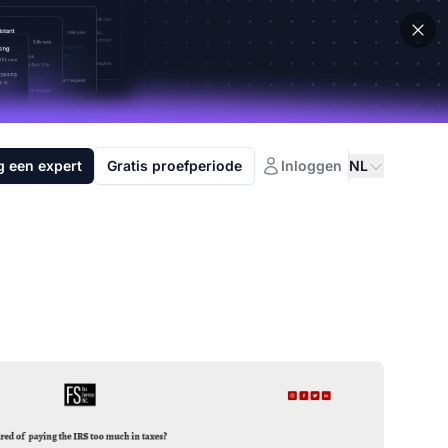
g een expert
Gratis proefperiode
Inloggen
NL