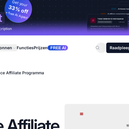
Get your
33% off
+ free AI Agent
t
cription
ronnen
Functies
Prijzen
Raadplee
FREE AI
ce Affiliate Programma
Affiliate