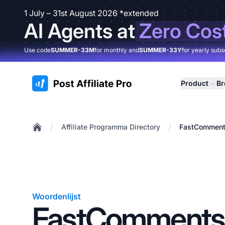
1 July – 31st August 2026 *extended
AI Agents at
Zero Cos
Use code
SUMMER-33M
for monthly and
SUMMER-33Y
for yearly subs
:site.title
Product
B
/
/
Affiliate Programma Directory
FastComments
Home
Woordenlijst
FastComments A