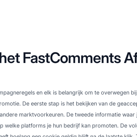
et FastComments Affi
ampagneregels en elk is belangrijk om te overwegen bij
romotie. De eerste stap is het bekijken van de geac
ft andere marktvoorkeuren. De tweede informatie waar j
p welke platforms je hun bedrijf kan promoten. De vol
 hoelang een cookie geldig blijft na de laatste klik. T