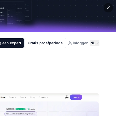
g een expert
Gratis proefperiode
Inloggen
NL