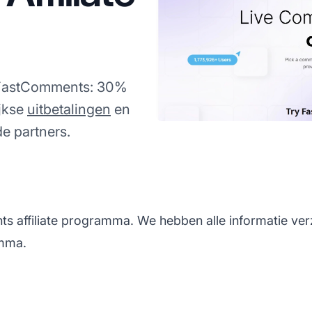
n FastComments: 30%
jkse
uitbetalingen
en
e partners.
s affiliate programma. We hebben alle informatie ver
amma.