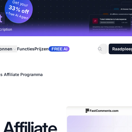
Get your
33% off
+ free AI Agent
t
cription
ronnen
Functies
Prijzen
Raadplee
FREE AI
 Affiliate Programma
ffiliate