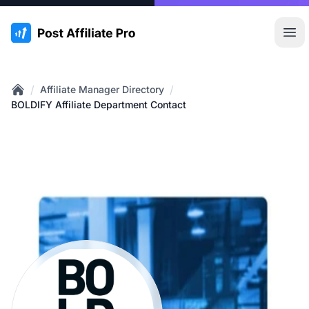
:site.title
Hoo
/
/
Affiliate Manager Directory
Home
BOLDIFY Affiliate Department Contact