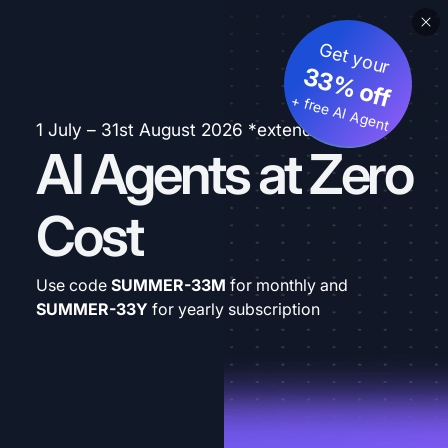
Get your
33% off
+ free AI Agent
1 July – 31st August 2026 *extended
AI Agents at Zero
Cost
Use code
SUMMER-33M
for monthly and
SUMMER-33Y
for yearly subscription