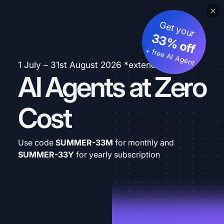
Get your
33% off
+ free AI Agent
1 July – 31st August 2026 *extended
AI Agents at Zero
Cost
Use code
SUMMER-33M
for monthly and
SUMMER-33Y
for yearly subscription