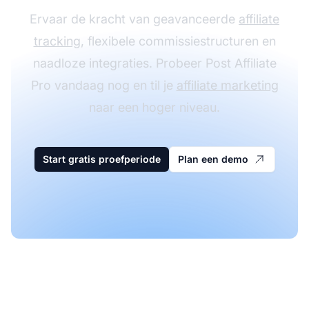
Ervaar de kracht van geavanceerde
affiliate
tracking
, flexibele commissiestructuren en
naadloze integraties. Probeer Post Affiliate
Pro vandaag nog en til je
affiliate marketing
naar een hoger niveau.
Start gratis proefperiode
Plan een demo