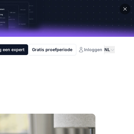
g een expert
Gratis proefperiode
Inloggen
NL