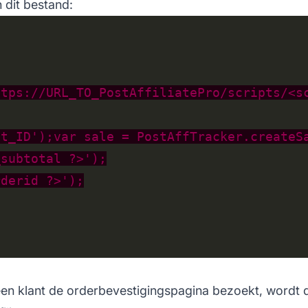
 dit bestand:
r een klant de orderbevestigingspagina bezoekt, word