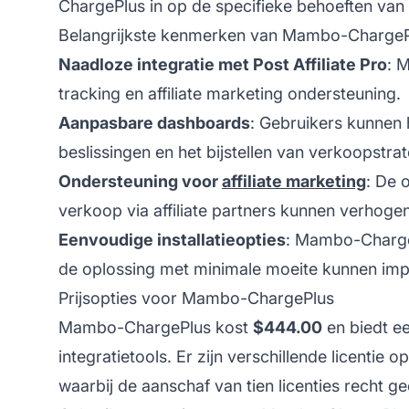
ChargePlus in op de specifieke behoeften van
Belangrijkste kenmerken van Mambo-ChargeP
Naadloze integratie met Post Affiliate Pro
: 
tracking en
affiliate marketing
ondersteuning.
Aanpasbare dashboards
: Gebruikers kunnen
beslissingen en het bijstellen van verkoopstra
Ondersteuning voor
affiliate marketing
: De 
verkoop via affiliate partners kunnen verhogen
Eenvoudige installatieopties
: Mambo-ChargeP
de oplossing met minimale moeite kunnen im
Prijsopties voor Mambo-ChargePlus
Mambo-ChargePlus kost
$444.00
en biedt e
integratietools. Er zijn verschillende licenti
waarbij de aanschaf van tien licenties recht ge