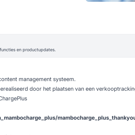
 functies en productupdates.
content management systeem.
ealiseerd door het plaatsen van een verkooptracking
-ChargePlus
_mambocharge_plus/mambocharge_plus_thankyou