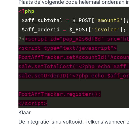
Plaats de volgende code helemaal onderaan in
<?
php
 $aff_subtotal 
=
 $_POST[
'amount3'
 $aff_orderid 
=
 $_POST[
'invoice'
?>
Klaar
De integratie is nu voltooid. Telkens wannee