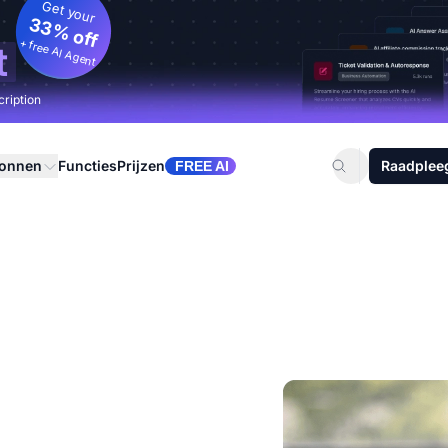
Get your
33% off
+ free AI Agent
t
cription
ronnen
Functies
Prijzen
Raadplee
FREE AI