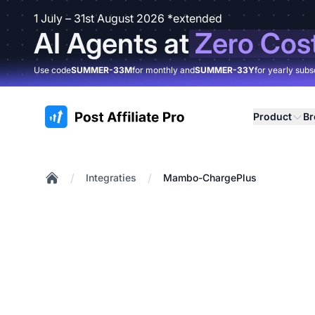
1 July – 31st August 2026 *extended
AI Agents at
Zero Cos
Use code
SUMMER-33M
for monthly and
SUMMER-33Y
for yearly subs
:site.title
Product
B
/
/
Integraties
Mambo-ChargePlus
Home