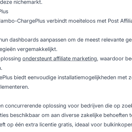
 deze nichemarkt.
lus
Mambo-ChargePlus verbindt moeiteloos met Post Affili
 hun dashboards aanpassen om de meest relevante ge
tegieën vergemakkelijkt.
oplossing
ondersteunt affiliate marketing
, waardoor be
.
lus biedt eenvoudige installatiemogelijkheden met zow
plementeren.
en concurrerende oplossing voor bedrijven die op zo
e opties beschikbaar om aan diverse zakelijke behoefte
eft op één extra licentie gratis, ideaal voor bulkinkope