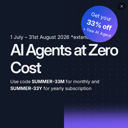
Get your
33% off
+ free AI Agent
1 July – 31st August 2026 *extended
AI Agents at Zero
Cost
Use code
SUMMER-33M
for monthly and
SUMMER-33Y
for yearly subscription