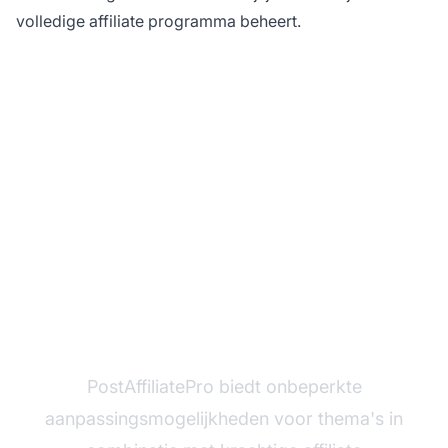
volledige affiliate programma beheert.
Klaar om jouw perfecte
affiliate platform te
bouwen?
PostAffiliatePro biedt onbeperkte
aanpassingsmogelijkheden voor thema's in