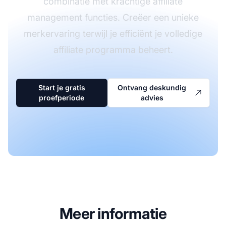
combinatie met krachtige affiliate
management functies. Creëer een unieke
merkervaring terwijl je efficiënt je volledige
affiliate programma beheert.
Start je gratis
Ontvang deskundig
proefperiode
advies
Meer informatie