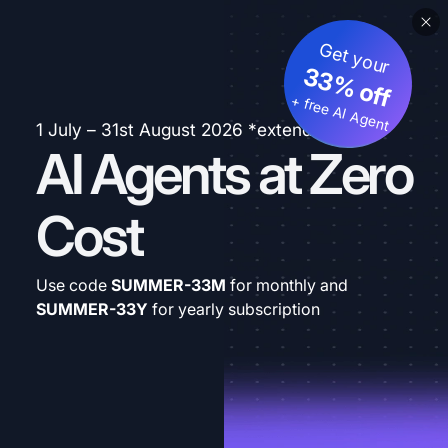
Get your
33% off
+ free AI Agent
1 July – 31st August 2026 *extended
AI Agents at Zero
Cost
Use code
SUMMER-33M
for monthly and
SUMMER-33Y
for yearly subscription