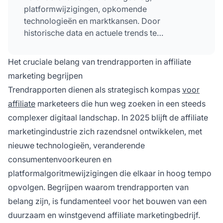
platformwijzigingen, opkomende
technologieën en marktkansen. Door
historische data en actuele trends te
analyseren, kun je voorspellen welke
strategieën het meest effectief zijn, je
keuze
Het cruciale belang van trendrapporten in affiliate
voor
affiliate programma’s optimaliseren en in
marketing begrijpen
2025 de concurrentie een stap voor blijven.
Trendrapporten dienen als strategisch kompas
voor
affiliate
marketeers die hun weg zoeken in een steeds
complexer digitaal landschap. In 2025 blijft de affiliate
marketingindustrie zich razendsnel ontwikkelen, met
nieuwe technologieën, veranderende
consumentenvoorkeuren en
platformalgoritmewijzigingen die elkaar in hoog tempo
opvolgen. Begrijpen waarom trendrapporten van
belang zijn, is fundamenteel voor het bouwen van een
duurzaam en winstgevend affiliate marketingbedrijf.