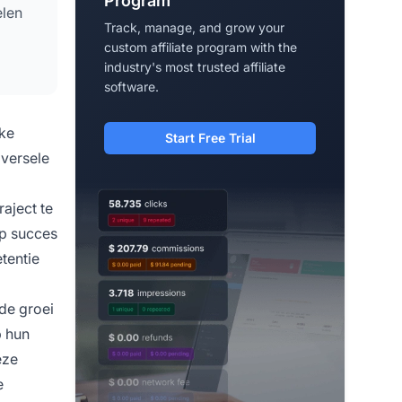
Program
elen
Track, manage, and grow your
custom affiliate program with the
industry's most trusted affiliate
software.
lke
Start Free Trial
iversele
raject te
op succes
tentie
 de groei
p hun
eze
e