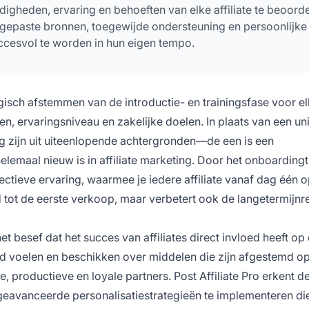
digheden, ervaring en behoeften van elke affiliate te beoord
angepaste bronnen, toegewijde ondersteuning en persoonlijke
cesvol te worden in hun eigen tempo.
egisch afstemmen van de introductie- en trainingsfase voor e
en, ervaringsniveau en zakelijke doelen. In plaats van een un
tig zijn uit uiteenlopende achtergronden—de een is een
elemaal nieuw is in affiliate marketing. Door het onboardingt
ectieve ervaring, waarmee je iedere affiliate vanaf dag één 
d tot de eerste verkoop, maar verbetert ook de langetermijnre
 het besef dat het succes van affiliates direct invloed heeft op
und voelen en beschikken over middelen die zijn afgestemd o
 productieve en loyale partners. Post Affiliate Pro erkent d
 geavanceerde personalisatiestrategieën te implementeren di