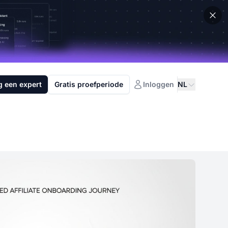
g een expert
Gratis proefperiode
Inloggen
NL