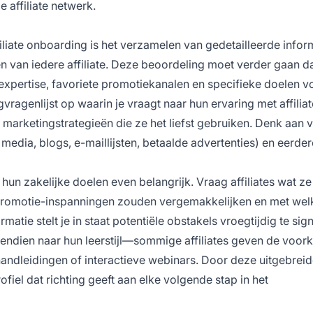
 affiliate netwerk.
filiate onboarding is het verzamelen van gedetailleerde infor
n van iedere affiliate. Deze beoordeling moet verder gaan d
xpertise, favoriete promotiekanalen en specifieke doelen v
agenlijst op waarin je vraagt naar hun ervaring met affiliat
arketingstrategieën die ze het liefst gebruiken. Denk aan 
media, blogs, e-maillijsten, betaalde advertenties) en eerder
hun zakelijke doelen even belangrijk. Vraag affiliates wat z
 promotie-inspanningen zouden vergemakkelijken en met wel
atie stelt je in staat potentiële obstakels vroegtijdig te sig
endien naar hun leerstijl—sommige affiliates geven de voor
handleidingen of interactieve webinars. Door deze uitgebrei
fiel dat richting geeft aan elke volgende stap in het