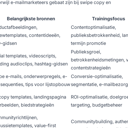
erwijl e-mailmarketeers gebaat zijn bij swipe copy en
Belangrijkste bronnen
Trainingsfocus
ductafbeeldingen,
Contentoptimalisatie,
iewtemplates, contentideeën,
publieksbetrokkenheid, la
-gidsen
termijn promotie
Publieksgroei,
al templates, videoscripts,
betrokkenheidsmetingen, v
nding audioclips, hashtag-gidsen
contentstrategieën
pe e-mails, onderwerpregels, e-
Conversie-optimalisatie,
sequenties, tips voor lijstopbouw
segmentatie, e-mailbezorg
copy templates, landingspagina
ROI-optimalisatie, doelgro
rbeelden, biedstrategieën
targeting, budgetbeheer
munityrichtlijnen,
Communitybuilding, authen
ussietemplates, value-first