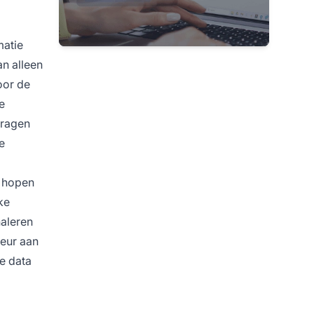
matie
an alleen
oor de
e
vragen
e
e hopen
ke
naleren
keur aan
de data