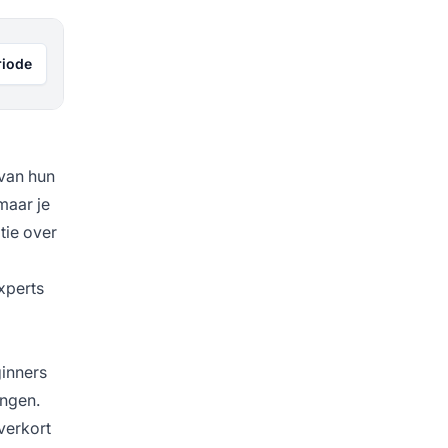
riode
 van hun
maar je
tie over
xperts
ginners
ingen.
verkort