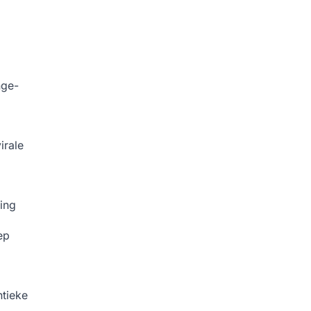
nge-
irale
ing
ep
tieke