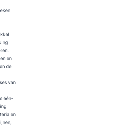
heken
ikkel
king
ren.
ten en
nen de
ases van
fs één-
ging
terialen
ijnen,