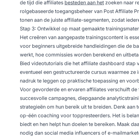
de tijd die affiliates
besteden aan het
zoeken naar re
rolgebaseerde toegangsbeheer van Post Affiliate P
tonen aan de juiste affiliate-segmenten, zodat iederee
Stap 3: Ontwikkel op maat gemaakte trainingsmater
Het creëren van aangepaste trainingscontent is ess
voor beginners uitgebreide handleidingen die de bas
werkt, hoe commissies worden berekend en uitbetaa
Bied videotutorials die het affiliate dashboard stap
eventueel een gestructureerde cursus waarmee ze i
nadruk te leggen op praktische toepassing en voor
Voor gevorderde en ervaren affiliates verschuift de
succesvolle campagnes, diepgaande analyticstraini
strategieën om hun bereik uit te breiden. Denk aan 
op-één coaching voor toppresteerders. Het is belangr
biedt en hen helpt hun doelen te bereiken. Maak d
nodig dan social media influencers of e-mailmarkete