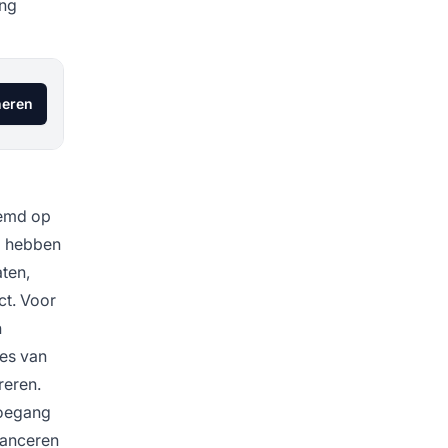
ing
eren
temd op
g
hebben
ten,
ct. Voor
n
ies van
reren.
toegang
lanceren