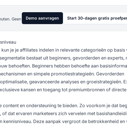
Demo aanvragen
Start 30-dagen gratis proefpe
nuten. Geen
gsniveau
n je je affiliates indelen in relevante categorieën op basis
gmentatie bestaat uit beginners, gevorderden en experts, 
jouw behoeften. Beginners hebben behoefte aan basisinforma
ngmechanismen en simpele promotiestrategieën. Gevorderden
 optimalisatie, geavanceerde analyses en groeistrategieën. E
clusieve kansen en toegang tot premiumbronnen of directe
hte content en ondersteuning te bieden. Zo voorkom je dat be
of dat ervaren marketeers zich vervelen met basishandleid
hun kennisniveau. Deze aanpak vergroot de betrokkenheid en 