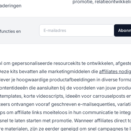
promotie, relatieontwikkel
aderingen
E-mailadres
Abonn
functies en
ol om gepersonaliseerde resourcekits te ontwikkelen, afges
 Deze kits bevatten alle marketingmiddelen die
affiliates nodi
 lever je hoogwaardige productafbeeldingen in diverse forma
tentideeën die aansluiten bij de voordelen van jouw produ
l templates, korte videoscripts, ideeën voor carrouselposts e
eers ontvangen vooraf geschreven e-mailsequenties, variat
ps om affiliate links moeiteloos in hun communicatie te integ
nel te laten starten met promotie. Wanneer affiliates direct 
re materialen, zijn ze eerder geneigd om snel campagnes te 