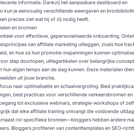
levante informatie. Dankzij het aanpasbare dashboard en
ro kun je eenvoudig verschillende weergaven en bronbibliot
n precies ziet wat hij of zij nodig heeft.
ialen en bronnen
entieel voor effectieve, gepersonaliseerde onboarding. Ontw
isprincipes van affiliate marketing uitleggen, zoals hoe trac
ld, en hoe ze hun promotie-inspanningen kunnen optimalise
 voor stap doorlopen, uitlegartikelen over belangrijke concep
n hun eigen tempo aan de slag kunnen. Deze materialen die
beelden uit jouw branche.
 focus naar optimalisatie en schaalvergroting. Bied praktijkc
ngen, best practices voor verschillende verkeersbronnen en
toegang tot exclusieve webinars, strategie-workshops of zel
ijk dat elke affiliate training ontvangt die voldoende uitda
aarnaast rol-specifieke bronnen—bloggers hebben andere ma
ers. Bloggers profiteren van contenttemplates en SEO-richtl