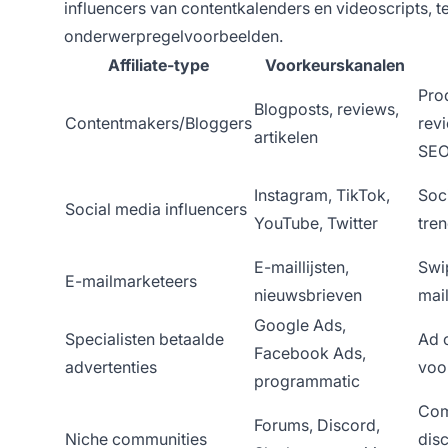
influencers van contentkalenders en videoscripts, t
onderwerpregelvoorbeelden.
Affiliate-type
Voorkeurskanalen
Pro
Blogposts, reviews,
Contentmakers/Bloggers
rev
artikelen
SEO
Instagram, TikTok,
Soci
Social media influencers
YouTube, Twitter
tre
E-maillijsten,
Swi
E-mailmarketeers
nieuwsbrieven
mail
Google Ads,
Specialisten betaalde
Ad 
Facebook Ads,
advertenties
voo
programmatic
Com
Forums, Discord,
Niche communities
disc