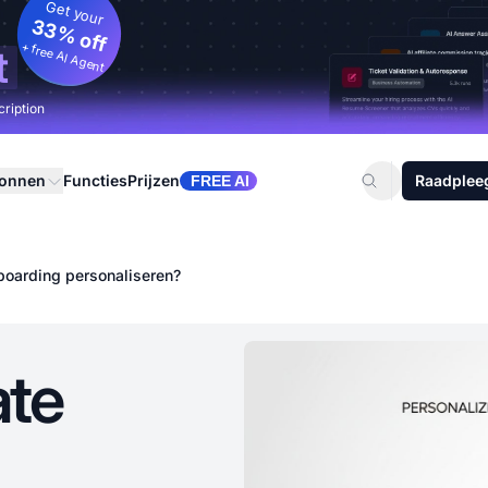
Get your
33% off
+ free AI Agent
t
cription
ronnen
Functies
Prijzen
Raadplee
FREE AI
nboarding personaliseren?
ate