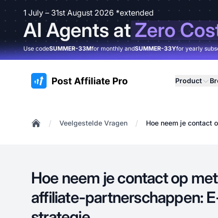
1 July – 31st August 2026 *extended
AI Agents at
Zero Cos
Use code
SUMMER-33M
for monthly and
SUMMER-33Y
for yearly subs
:site.title
Product
B
/
/
Veelgestelde Vragen
Hoe neem je contact o
Home
Hoe neem je contact op met 
affiliate-partnerschappen: 
strategie