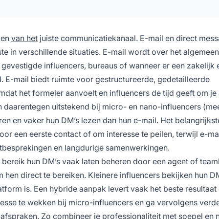
zen
van het
juiste communicatiekanaal. E-mail en direct mes
e in verschillende situaties. E-mail wordt over het algemeen
 gevestigde influencers, bureaus of wanneer er een zakelijk 
d. E-mail biedt ruimte voor gestructureerde, gedetailleerde
dat het formeler aanvoelt en influencers de tijd geeft om j
daarentegen uitstekend bij micro- en nano-influencers (mee
ren en vaker hun DM’s lezen dan hun e-mail. Het belangrijkst
voor een eerste contact of om interesse te peilen, terwijl e-ma
ctbesprekingen en langdurige samenwerkingen.
 bereik hun DM’s vaak laten beheren door een agent of teaml
hen direct te bereiken. Kleinere influencers bekijken hun D
form is. Een hybride aanpak levert vaak het beste resultaat
esse te wekken bij micro-influencers en ga vervolgens verde
spraken. Zo combineer je professionaliteit met soepel en na