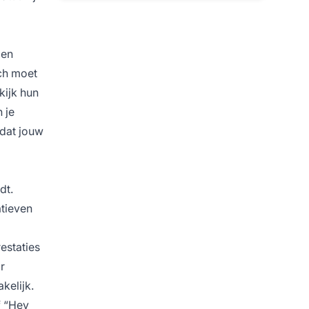
den
ch moet
kijk hun
 je
 dat jouw
dt.
atieven
estaties
r
kelijk.
f “Hey