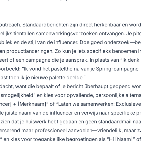
er-outreach. Standaardberichten zijn direct herkenbaar en wor
elijks tientallen samenwerkingsverzoeken ontvangen. Je pit
ubliek en de stijl van de influencer. Doe goed onderzoek—be
n productlanceringen. Zo kun je iets specifieks benoemen in
eert of een campagne die je aansprak. In plaats van “Ik denk
jvoorbeeld: “Ik vond het pastelthema van je Spring-campagne
st toen ik je nieuwe palette deelde.”
dacht, want die bepaalt of je bericht überhaupt geopend wor
ogelijkheid” en kies voor opvallende, persoonlijke altern
uencer] + [Merknaam]” of “Laten we samenwerken: Exclusieve
e juiste naam van de influencer en verwijs naar specifieke pr
je zien dat je huiswerk hebt gedaan en geen standaardmail naa
erserend maar professioneel aanvoelen—vriendelijk, maar za
 en kies voor toegankelijke begroetingen als “Hi [Naam]” o