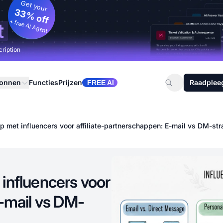
Get your
33% off
+ free AI Agent
t
cription
ronnen
Functies
Prijzen
Raadplee
FREE AI
p met influencers voor affiliate-partnerschappen: E-mail vs DM-str
influencers voor
E-mail vs DM-