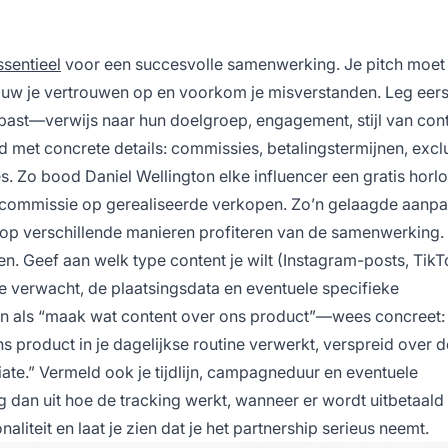
ssentieel
voor een succesvolle samenwerking. Je pitch moet
uw je vertrouwen op en voorkom je misverstanden. Leg eerst
 past—verwijs naar hun doelgroep, engagement, stijl van cont
met concrete details: commissies, betalingstermijnen, excl
s. Zo bood Daniel Wellington elke influencer een gratis horl
 commissie op gerealiseerde verkopen. Zo’n gelaagde aanpa
 op verschillende manieren profiteren van de samenwerking.
n. Geef aan welk type content je wilt (Instagram-posts, TikT
e verwacht, de plaatsingsdata en eventuele specifieke
n als “maak wat content over ons product”—wees concreet:
s product in je dagelijkse routine verwerkt, verspreid over d
e.” Vermeld ook je tijdlijn, campagneduur en eventuele
eg dan uit hoe de tracking werkt, wanneer er wordt uitbetaald
liteit en laat je zien dat je het partnership serieus neemt.