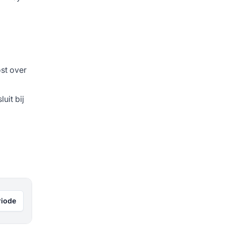
ost over
uit bij
riode