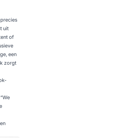
 precies
 uit
ent of
usieve
oge, een
k zorgt
ok-
 “We
e
 en