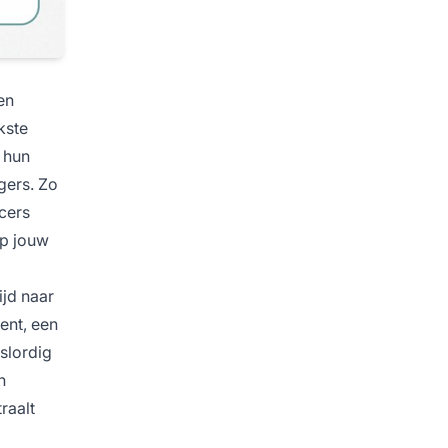
en
kste
e hun
gers. Zo
ncers
op jouw
ijd naar
ent, een
slordig
n
raalt