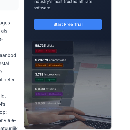
industry's most trusted affiliate
software.
sages
Start Free Trial
 als
e-
e aanbod
stal
e
il beter
id,
M’s
 op:
r via e-
tuurlijk