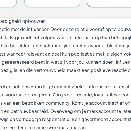
waardigheid opbouwen
teractie met de influencer. Door deze relatie vooraf op te bouw
lijk. Begin met het volgen van de influencer op hun belangrij
un berichten, geef inhoudelijke reacties waaruit blijkt dat j
ts wanneer relevant en deel hun publicaties met je eigen vol
n geïnteresseerd bent in wat zij voor jou kunnen doen. Influe
ezig is, en die vertrouwdheid maakt een positieve reactie 
 en actief is voordat je contact zoekt. Influencers kijken alt
en voordat ze reageren. Zorg voor recente, kwalitatieve cont
js van
een betrokken community. Komt je account inactief of 
iteit en betrouwbaarheid. Overweeg om je merkaccount te late
wijs en verhoogt je responsratio. Een geverifieerd account st
luencers eerder een samenwerking aangaan.