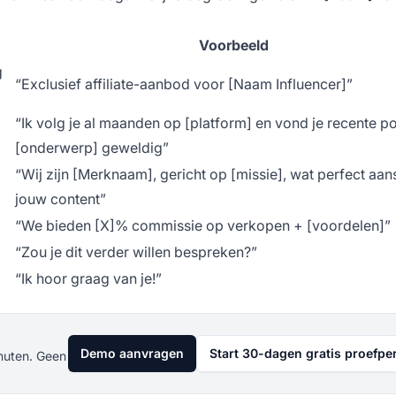
Voorbeeld
g
“Exclusief affiliate-aanbod voor [Naam Influencer]”
“Ik volg je al maanden op [platform] en vond je recente p
[onderwerp] geweldig”
“Wij zijn [Merknaam], gericht op [missie], wat perfect aansl
jouw content”
“We bieden [X]% commissie op verkopen + [voordelen]”
“Zou je dit verder willen bespreken?”
“Ik hoor graag van je!”
Demo aanvragen
Start 30-dagen gratis proefpe
nuten. Geen