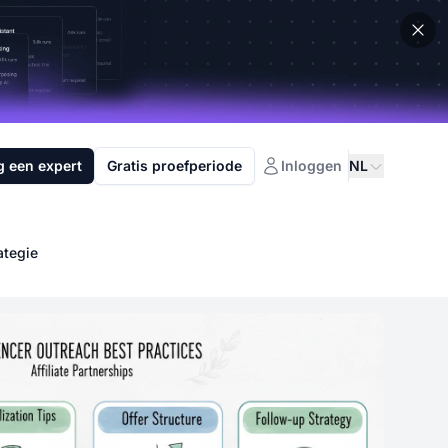
g een expert
Gratis proefperiode
Inloggen
NL
ategie