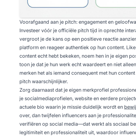
Voorafgaand aan je pitch: engagement en geloof
Investeer vóór je officiële pitch tijd in oprechte in
vergroot je de kans op een positieve reactie aanzien
platform en reageer authentiek op hun content. Like h
content echt hebt bekeken, noem hen in je eigen pos
toon je dat je hun werk echt waardeert en niet allee
merken het als iemand consequent met hun content b
pitch waarschijnlijker.
Zorg daarnaast dat je eigen merkprofiel professioneel
je socialmediaprofielen, website en eerdere project
actuele bio waarin je missie duidelijk wordt en
bewi
over, dan twijfelen influencers aan je professional
verifiëren op social media—dat werkt als sociaal be
legitimiteit en professionaliteit uit, waardoor inf