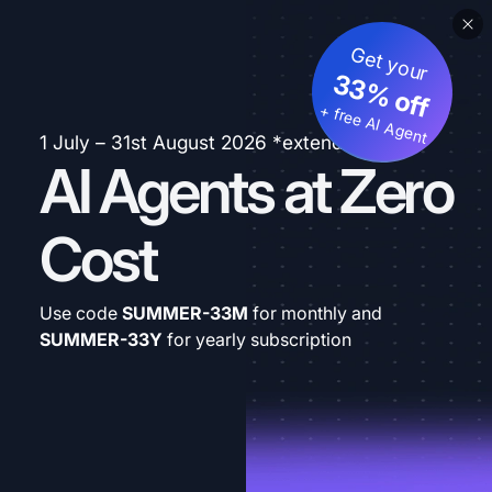
Get your
33% off
+ free AI Agent
1 July – 31st August 2026 *extended
AI Agents at Zero
Cost
Use code
SUMMER-33M
for monthly and
SUMMER-33Y
for yearly subscription