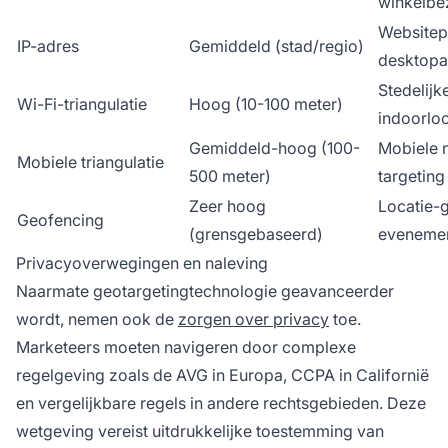
winkelbe
Websitepe
IP-adres
Gemiddeld (stad/regio)
desktopa
Stedelijk
Wi-Fi-triangulatie
Hoog (10-100 meter)
indoorloc
Gemiddeld-hoog (100-
Mobiele 
Mobiele triangulatie
500 meter)
targeting
Zeer hoog
Locatie-
Geofencing
(grensgebaseerd)
eveneme
Privacyoverwegingen en naleving
Naarmate geotargetingtechnologie geavanceerder
wordt, nemen ook de
zorgen over privacy
toe.
Marketeers moeten navigeren door complexe
regelgeving zoals de AVG in Europa, CCPA in Californië
en vergelijkbare regels in andere rechtsgebieden. Deze
wetgeving vereist uitdrukkelijke toestemming van