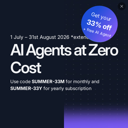
Get your
33% off
+ free AI Agent
1 July – 31st August 2026 *extended
AI Agents at Zero
Cost
Use code
SUMMER-33M
for monthly and
SUMMER-33Y
for yearly subscription