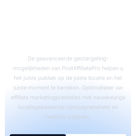
Maximaliseer uw
affiliatecampagnes met
locatiegerichte
targeting
De geavanceerde geotargeting-
mogelijkheden van PostAffiliatePro helpen u
het juiste publiek op de juiste locatie en het
juiste moment te bereiken. Optimaliseer uw
affiliate marketingprestaties met nauwkeurige
locatiegebaseerde campagnebeheer en
realtime analyses.