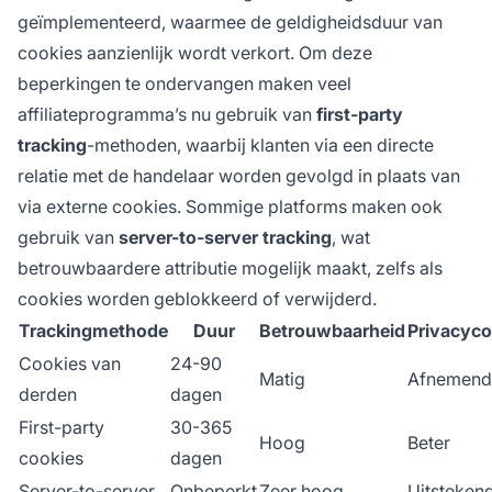
geïmplementeerd, waarmee de geldigheidsduur van
cookies aanzienlijk wordt verkort. Om deze
beperkingen te ondervangen maken veel
affiliateprogramma’s nu gebruik van
first-party
tracking
-methoden, waarbij klanten via een directe
relatie met de handelaar worden gevolgd in plaats van
via externe cookies. Sommige platforms maken ook
gebruik van
server-to-server tracking
, wat
betrouwbaardere attributie mogelijk maakt, zelfs als
cookies worden geblokkeerd of verwijderd.
Trackingmethode
Duur
Betrouwbaarheid
Privacyc
Cookies van
24-90
Matig
Afnemend
derden
dagen
First-party
30-365
Hoog
Beter
cookies
dagen
Server-to-server
Onbeperkt
Zeer hoog
Uitsteken