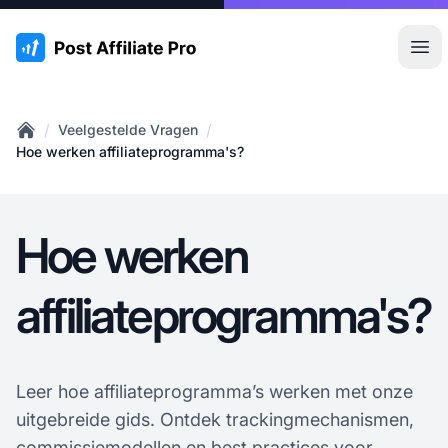
:site.title
Hoo
/
/
Veelgestelde Vragen
Home
Hoe werken affiliateprogramma's?
Hoe werken
affiliateprogramma's?
Leer hoe affiliateprogramma’s werken met onze
uitgebreide gids. Ontdek trackingmechanismen,
commissiemodellen en best practices voor