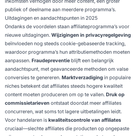
inkomsten verhogen door meer content, een groter
publiek of deelname aan meerdere programma’s.
Uitdagingen en aandachtspunten in 2025
Ondanks de voordelen staan affiliateprogramma’s voor
nieuwe uitdagingen.
Wijzigingen in privacyregelgeving
beïnvloeden nog steeds cookie-gebaseerde tracking,
waardoor programma’s hun attributiemethoden moeten
aanpassen.
Fraudepreventie
blijft een belangrijk
aandachtspunt, met geavanceerde methoden om valse
conversies te genereren.
Marktverzadiging
in populaire
niches betekent dat affiliates steeds hogere kwaliteit
content moeten produceren om op te vallen.
Druk op
commissietarieven
ontstaat doordat meer affiliates
concurreren, wat soms tot lagere uitbetalingen leidt.
Voor handelaren is
kwaliteitscontrole van affiliates
cruciaal—slechte affiliates die producten op ongepaste