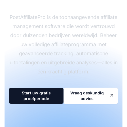
lanceren?
PostAffiliatePro is de toonaangevende affiliate
management software die wordt vertrouwd
door duizenden bedrijven wereldwijd. Beheer
uw volledige affiliateprogramma met
geavanceerde tracking, automatische
uitbetalingen en uitgebreide analyses—alles in
één krachtig platform.
Start uw gratis
Vraag deskundig
proefperiode
advies