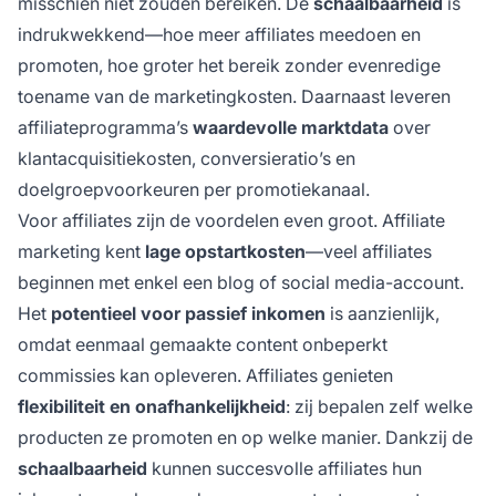
misschien niet zouden bereiken. De
schaalbaarheid
is
indrukwekkend—hoe meer affiliates meedoen en
promoten, hoe groter het bereik zonder evenredige
toename van de marketingkosten. Daarnaast leveren
affiliateprogramma’s
waardevolle marktdata
over
klantacquisitiekosten, conversieratio’s en
doelgroepvoorkeuren per promotiekanaal.
Voor affiliates zijn de voordelen even groot. Affiliate
marketing kent
lage opstartkosten
—veel affiliates
beginnen met enkel een blog of social media-account.
Het
potentieel voor passief inkomen
is aanzienlijk,
omdat eenmaal gemaakte content onbeperkt
commissies kan opleveren. Affiliates genieten
flexibiliteit en onafhankelijkheid
: zij bepalen zelf welke
producten ze promoten en op welke manier. Dankzij de
schaalbaarheid
kunnen succesvolle affiliates hun