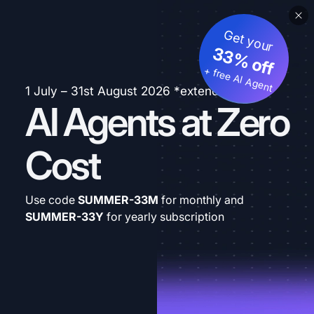
Get your
33% off
+ free AI Agent
1 July – 31st August 2026 *extended
AI Agents at Zero
Cost
Use code
SUMMER-33M
for monthly and
SUMMER-33Y
for yearly subscription