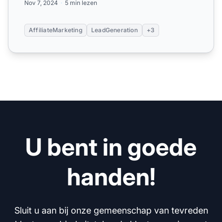
Nov 7, 2024
5 min lezen
AffiliateMarketing
LeadGeneration
+3
U bent in goede
handen!
Sluit u aan bij onze gemeenschap van tevreden