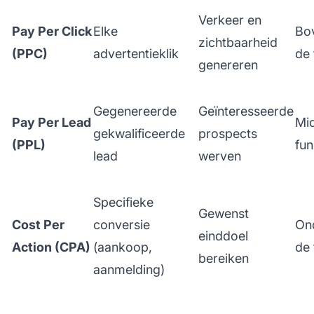
Verkeer en
Pay Per Click
Elke
Bo
zichtbaarheid
(PPC)
advertentieklik
de 
genereren
Gegenereerde
Geïnteresseerde
Pay Per Lead
Mi
gekwalificeerde
prospects
(PPL)
fun
lead
werven
Specifieke
Gewenst
Cost Per
conversie
On
einddoel
Action (CPA)
(aankoop,
de 
bereiken
aanmelding)