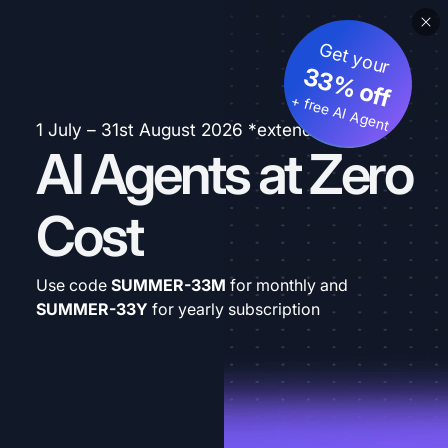
Get your
33% off
+ free AI Agent
1 July – 31st August 2026 *extended
AI Agents at Zero
Cost
Use code
SUMMER-33M
for monthly and
SUMMER-33Y
for yearly subscription