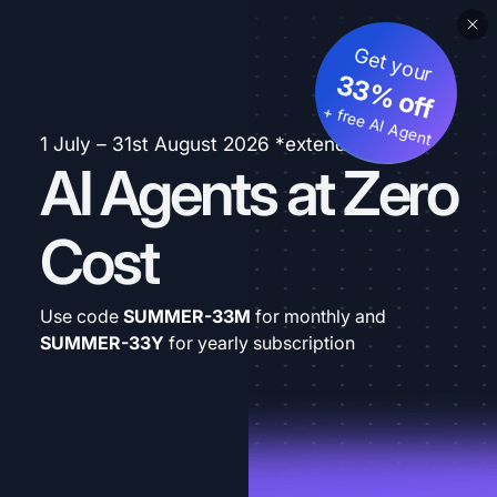
Get your
33% off
+ free AI Agent
1 July – 31st August 2026 *extended
AI Agents at Zero
Cost
Use code
SUMMER-33M
for monthly and
SUMMER-33Y
for yearly subscription