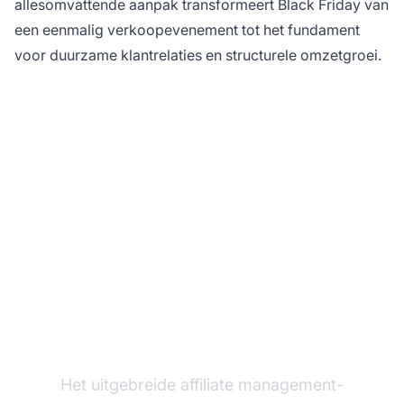
allesomvattende aanpak transformeert Black Friday van
een eenmalig verkoopevenement tot het fundament
voor duurzame klantrelaties en structurele omzetgroei.
Transformeer uw Black
Friday-
klantenservicestrategie
Het uitgebreide affiliate management-