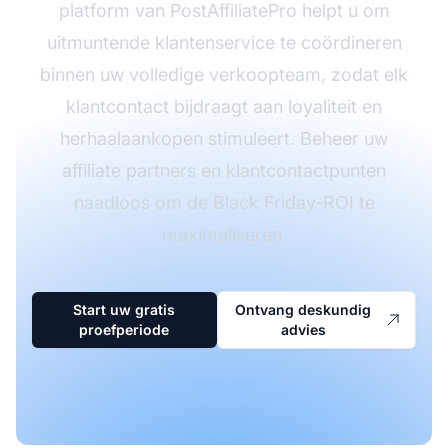
platform van PostAffiliatePro helpt u om
uitmuntende klantenservice te coördineren
binnen uw volledige verkoopteam, zodat elk
klantcontact bijdraagt aan loyaliteit en
herhaalaankopen stimuleert. Beheer uw
affiliate partners en klantcontactpunten
naadloos om de Black Friday-ROI te
maximaliseren.
Start uw gratis
Ontvang deskundig
proefperiode
advies