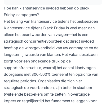
klanten. Proactieve ondersteuning,
Hoe kan klantenservice invloed hebben op Black
gepersonaliseerde interacties en efficiënte
Friday-campagnes?
probleemoplossing zorgen voor positieve
Het belang van klantenservice tijdens het piekseizoen
ervaringen die leiden tot hogere
Klantenservice tijdens Black Friday is veel meer dan
conversieratio's en meer betrokkenheid na de
verkoop.
alleen het beantwoorden van vragen—het is een
strategisch concurrentievoordeel dat direct invloed
heeft op de winstgevendheid van uw campagne en de
langetermijnwaarde van klanten. Het vakantieseizoen
zorgt voor een ongekende druk op de
supportinfrastructuur, waarbij het aantal klantvragen
doorgaans met 300-500% toeneemt ten opzichte van
reguliere periodes. Organisaties die zich hier
strategisch op voorbereiden, zijn beter in staat om
twijfelende bezoekers om te zetten in overtuigde
kopers en tegelijkertijd het fundament te leggen voor