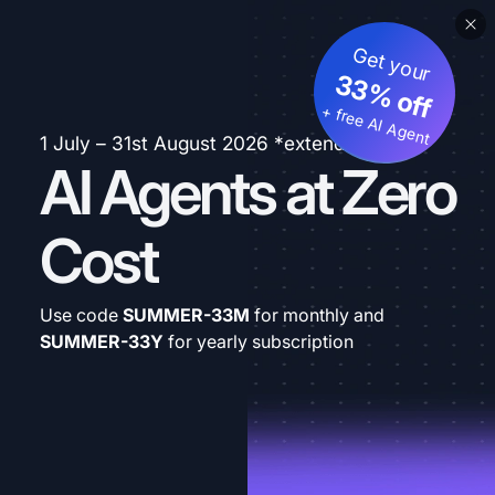
Get your
33% off
+ free AI Agent
1 July – 31st August 2026 *extended
AI Agents at Zero
Cost
Use code
SUMMER-33M
for monthly and
SUMMER-33Y
for yearly subscription