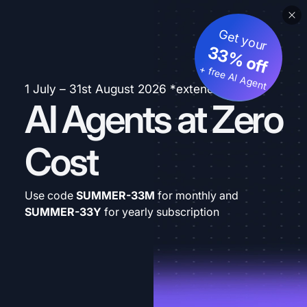
Get your
33% off
+ free AI Agent
1 July – 31st August 2026 *extended
AI Agents at Zero
Cost
Use code
SUMMER-33M
for monthly and
SUMMER-33Y
for yearly subscription