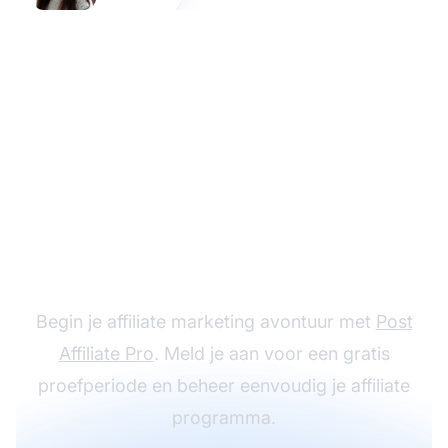
Probeer Post Affiliate
Pro Gratis
Begin je affiliate marketing avontuur met
Post
Affiliate Pro
. Meld je aan voor een gratis
proefperiode en beheer eenvoudig je affiliate
programma.