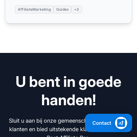
AffiliateMarketing
Guides
+3
U bent in goede
handen!
Sluit u aan bij onze gemeenschap van tevreden
Contact
klanten en bied uitstekende klantenservice met