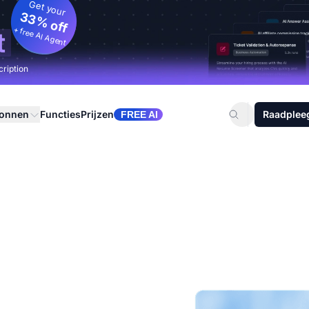
Get your
33% off
+ free AI Agent
t
cription
ronnen
Functies
Prijzen
Raadplee
FREE AI