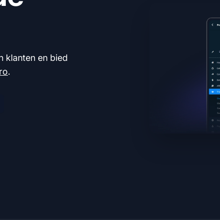
n klanten en bied
Pro
.