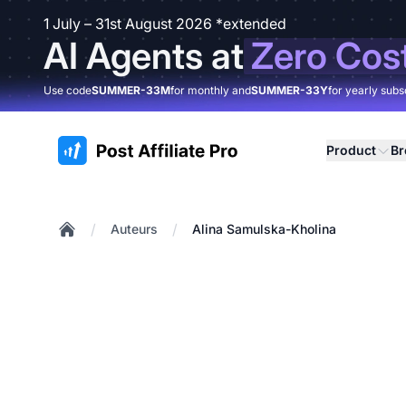
1 July – 31st August 2026 *extended
AI Agents at
Zero Cos
Use code
SUMMER-33M
for monthly and
SUMMER-33Y
for yearly subs
:site.title
Product
B
/
/
Auteurs
Alina Samulska-Kholina
Home