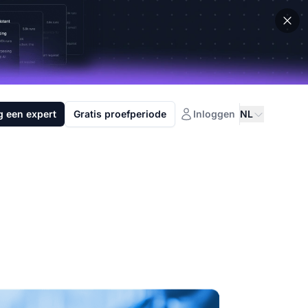
g een expert
Gratis proefperiode
Inloggen
NL