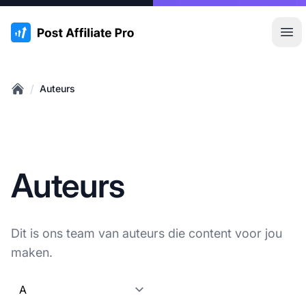
:site.title
Hoo
/
Auteurs
Home
Auteurs
Dit is ons team van auteurs die content voor jou
maken.