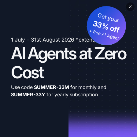
Get your
33% off
+ free AI Agent
1 July – 31st August 2026 *extended
AI Agents at Zero
Cost
Use code
SUMMER-33M
for monthly and
SUMMER-33Y
for yearly subscription