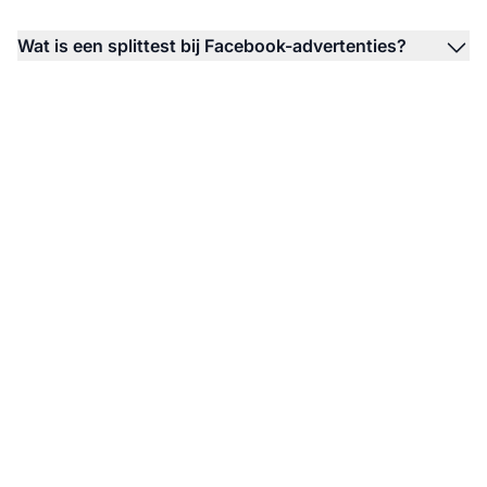
Wat is een splittest bij Facebook-advertenties?
Verhoog je affiliate-
resultaten met
splittesten