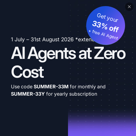
Get your
33% off
+ free AI Agent
1 July – 31st August 2026 *extended
AI Agents at Zero
Cost
Use code
SUMMER-33M
for monthly and
SUMMER-33Y
for yearly subscription