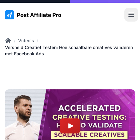
:site.title
Hoo
/
/
Video's
Home
Versneld Creatief Testen: Hoe schaalbare creatives valideren
met Facebook Ads