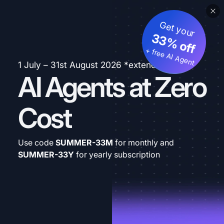
Get your
33% off
+ free AI Agent
1 July – 31st August 2026 *extended
AI Agents at Zero
Cost
Use code
SUMMER-33M
for monthly and
SUMMER-33Y
for yearly subscription