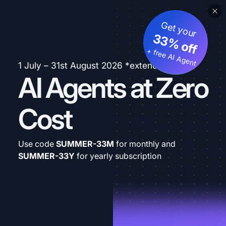
Get your
33% off
+ free AI Agent
1 July – 31st August 2026 *extended
AI Agents at Zero
Cost
Use code
SUMMER-33M
for monthly and
SUMMER-33Y
for yearly subscription