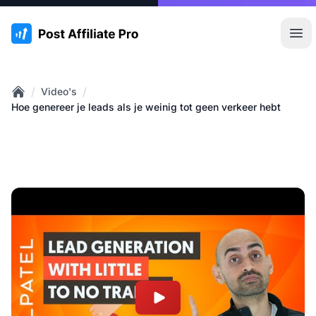
:site.title
Hoo
/
/
Video's
Home
Hoe genereer je leads als je weinig tot geen verkeer hebt