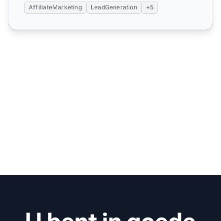
AffiliateMarketing
LeadGeneration
+5