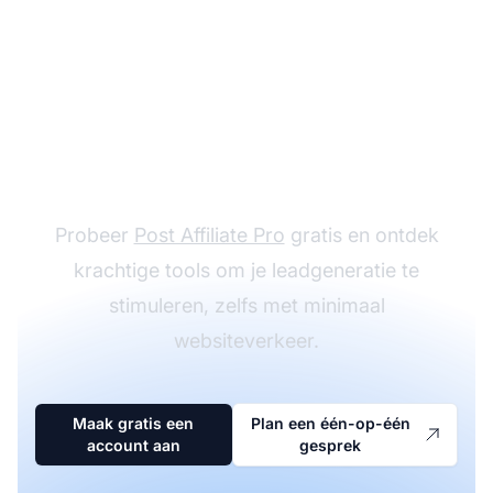
Begin vandaag nog met
het genereren van
meer leads
Probeer
Post Affiliate Pro
gratis en ontdek
krachtige tools om je leadgeneratie te
stimuleren, zelfs met minimaal
websiteverkeer.
Maak gratis een
Plan een één-op-één
account aan
gesprek