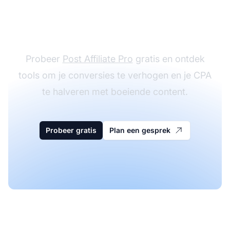
het optimaliseren van
je sales funnel
Probeer
Post Affiliate Pro
gratis en ontdek
tools om je conversies te verhogen en je CPA
te halveren met boeiende content.
Probeer gratis
Plan een gesprek