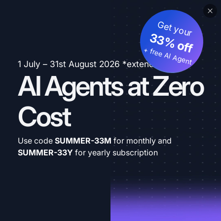
Get your
33% off
+ free AI Agent
1 July – 31st August 2026 *extended
AI Agents at Zero
Cost
Use code
SUMMER-33M
for monthly and
SUMMER-33Y
for yearly subscription