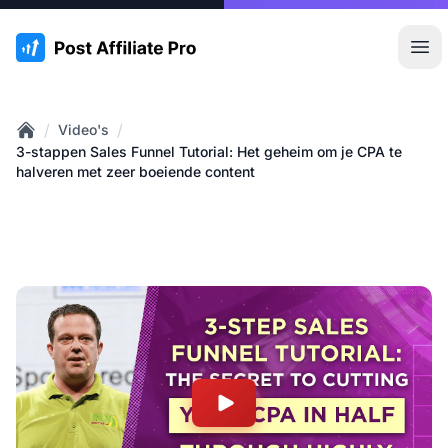
:site.title
Hoo
/
/
Video's
Home
3-stappen Sales Funnel Tutorial: Het geheim om je CPA te
halveren met zeer boeiende content