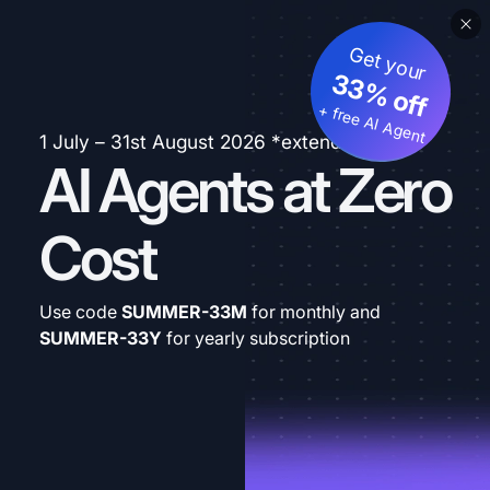
Get your
33% off
+ free AI Agent
1 July – 31st August 2026 *extended
AI Agents at Zero
Cost
Use code
SUMMER-33M
for monthly and
SUMMER-33Y
for yearly subscription