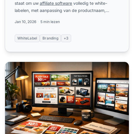
staat om uw
affiliate software
volledig te white-
labelen, met aanpassing van de productnaam,
copyright tek...
Jan 10, 2026
5 min lezen
WhiteLabel
Branding
+3
Effectieve Promotiematerialen voor Affiliates: Complete