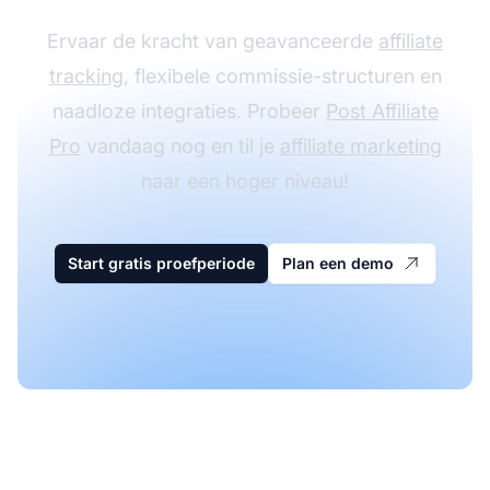
Ervaar de kracht van geavanceerde
affiliate
tracking
, flexibele commissie-structuren en
naadloze integraties. Probeer
Post Affiliate
Pro
vandaag nog en til je
affiliate marketing
naar een hoger niveau!
Start gratis proefperiode
Plan een demo