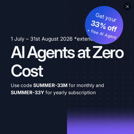
Get your
33% off
+ free AI Agent
1 July – 31st August 2026 *extended
AI Agents at Zero
Cost
Use code
SUMMER-33M
for monthly and
SUMMER-33Y
for yearly subscription