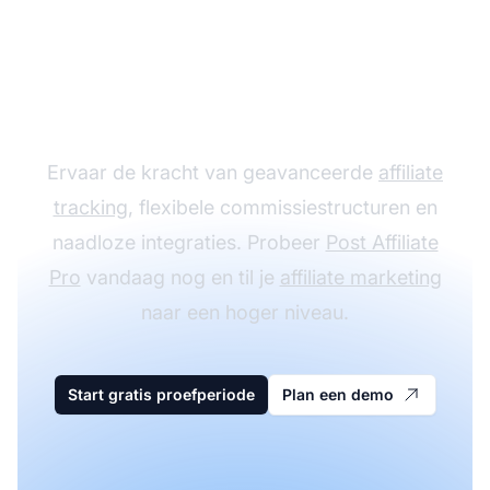
Laat je affiliate
programma groeien
met Post Affiliate Pro
Ervaar de kracht van geavanceerde
affiliate
tracking
, flexibele commissiestructuren en
naadloze integraties. Probeer
Post Affiliate
Pro
vandaag nog en til je
affiliate marketing
naar een hoger niveau.
Start gratis proefperiode
Plan een demo