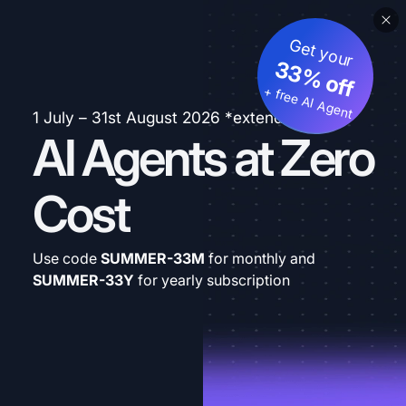
Get your
33% off
+ free AI Agent
1 July – 31st August 2026 *extended
AI Agents at Zero
Cost
Use code
SUMMER-33M
for monthly and
SUMMER-33Y
for yearly subscription