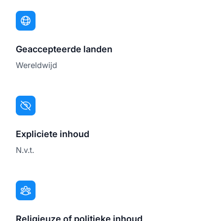
Geaccepteerde landen
Wereldwijd
Expliciete inhoud
N.v.t.
Religieuze of politieke inhoud