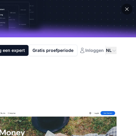
g een expert
Gratis proefperiode
Inloggen
NL