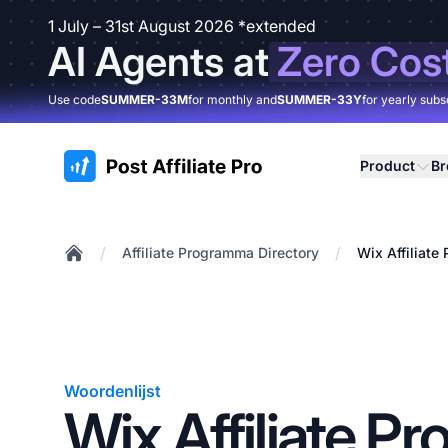
1 July – 31st August 2026 *extended
AI Agents at
Zero Cos
Use code
SUMMER-33M
for monthly and
SUMMER-33Y
for yearly subs
:site.title
Product
B
/
/
Affiliate Programma Directory
Wix Affiliat
Home
Woordenlijst
Wix Affiliate 