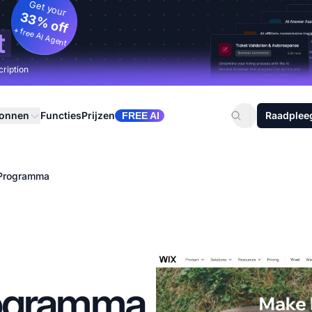
Get your
33% off
+ free AI Agent
t
cription
ronnen
Functies
Prijzen
Raadplee
FREE AI
e Programma
Programma