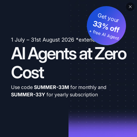
Get your
33% off
+ free AI Agent
1 July – 31st August 2026 *extended
AI Agents at Zero
Cost
Use code
SUMMER-33M
for monthly and
SUMMER-33Y
for yearly subscription