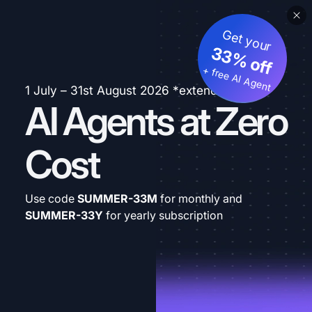
Get your
33% off
+ free AI Agent
1 July – 31st August 2026 *extended
AI Agents at Zero
Cost
Use code
SUMMER-33M
for monthly and
SUMMER-33Y
for yearly subscription