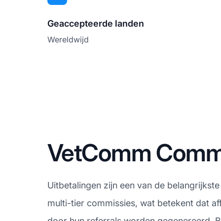
Geaccepteerde landen
Wereldwijd
VetComm Commiss
Uitbetalingen zijn een van de belangrijkst
multi-tier commissies, wat betekent dat a
door hun referrals worden gegenereerd. B