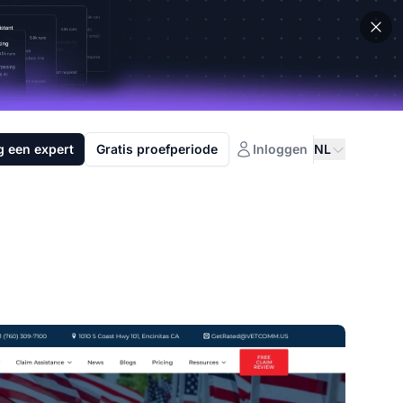
g een expert
Gratis proefperiode
Inloggen
NL