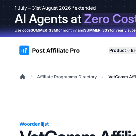
1 July – 31st August 2026 *extended
AI Agents at
Zero Cos
Use code
SUMMER-33M
for monthly and
SUMMER-33Y
for yearly subs
:site.title
Product
B
/
/
Affiliate Programma Directory
VetComm Affi
Home
Woordenlijst