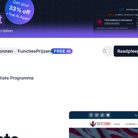
Get your
33% off
+ free AI Agent
t
cription
ronnen
Functies
Prijzen
Raadplee
FREE AI
liate Programma