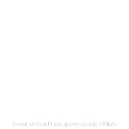
Laat je affiliate
programma groeien
met Post Affiliate Pro
Ervaar de kracht van geavanceerde
affiliate