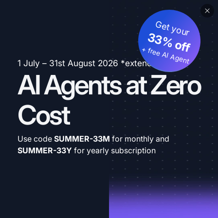
Get your
33% off
+ free AI Agent
1 July – 31st August 2026 *extended
AI Agents at Zero
Cost
Use code
SUMMER-33M
for monthly and
SUMMER-33Y
for yearly subscription