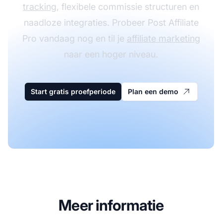
tracking
, flexibele commissie structuren en
naadloze integraties. Probeer Post Affiliate
Pro vandaag nog en til je
affiliate marketing
naar een hoger niveau.
Start gratis proefperiode
Plan een demo
Meer informatie