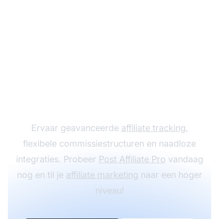
Laat je affiliate
programma groeien
met Post Affiliate Pro
Ervaar geavanceerde
affiliate tracking
,
flexibele commissiestructuren en naadloze
integraties. Probeer
Post Affiliate Pro
vandaag
nog en til je
affiliate marketing
naar een hoger
niveau!