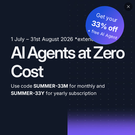
Get your
33% off
+ free AI Agent
1 July – 31st August 2026 *extended
AI Agents at Zero
Cost
Use code
SUMMER-33M
for monthly and
SUMMER-33Y
for yearly subscription