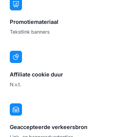
Promotiemateriaal
Tekstlink banners
Affiliate cookie duur
N.v.t.
Geaccepteerde verkeersbron
Link- en banneradvertenties