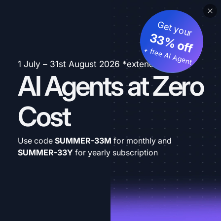
Get your
33% off
+ free AI Agent
1 July – 31st August 2026 *extended
AI Agents at Zero
Cost
Use code
SUMMER-33M
for monthly and
SUMMER-33Y
for yearly subscription