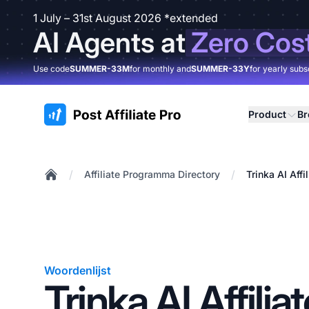
1 July – 31st August 2026 *extended
AI Agents at
Zero Cos
Use code
SUMMER-33M
for monthly and
SUMMER-33Y
for yearly subs
:site.title
Product
B
/
/
Affiliate Programma Directory
Trinka AI Aff
Home
Woordenlijst
Trinka AI Affiliat