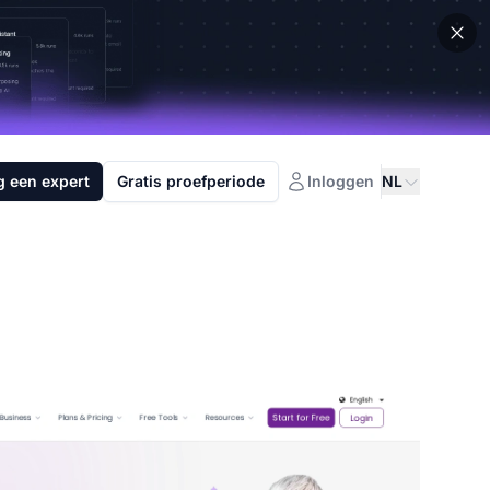
g een expert
Gratis proefperiode
Inloggen
NL