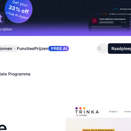
Get your
33% off
+ free AI Agent
t
cription
ronnen
Functies
Prijzen
Raadplee
FREE AI
iliate Programma
e