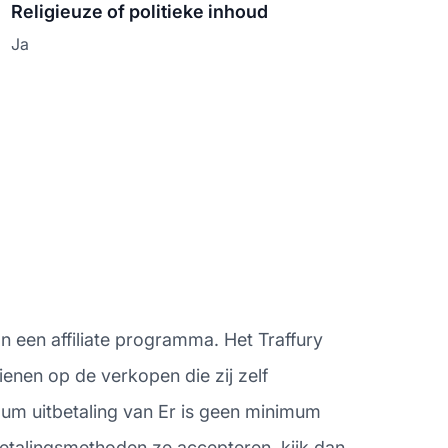
Religieuze of politieke inhoud
Ja
n een affiliate programma. Het Traffury
ienen op de verkopen die zij zelf
mum uitbetaling van Er is geen minimum
tbetalingsmethoden ze accepteren, kijk dan