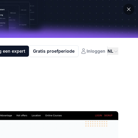
g een expert
Gratis proefperiode
Inloggen
NL