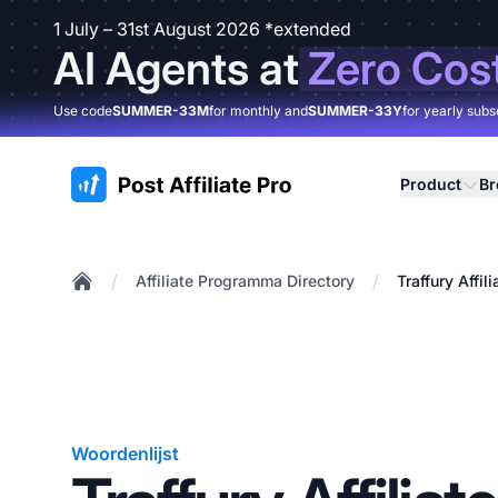
1 July – 31st August 2026 *extended
AI Agents at
Zero Cos
Use code
SUMMER-33M
for monthly and
SUMMER-33Y
for yearly subs
:site.title
Product
B
/
/
Affiliate Programma Directory
Traffury Affi
Home
Woordenlijst