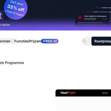
Get your
33% off
+ free AI Agent
t
cription
ronnen
Functies
Prijzen
Raadplee
FREE AI
liate Programma