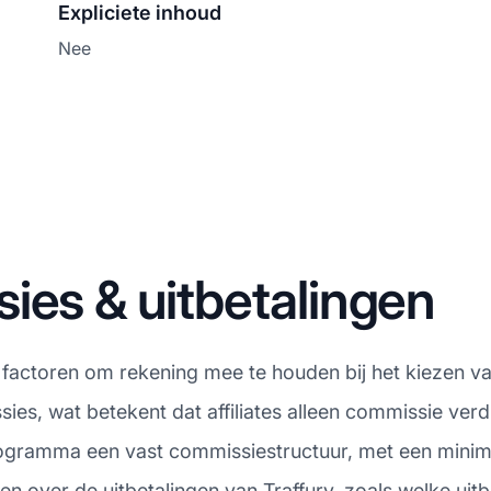
Expliciete inhoud
Nee
ies & uitbetalingen
e factoren om rekening mee te houden bij het kiezen va
es, wat betekent dat affiliates alleen commissie verd
 programma een vast commissiestructuur, met een mini
ten over de uitbetalingen van Traffury, zoals welke ui