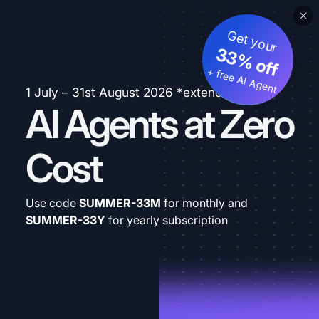
Get your
33% off
+ free AI Agent
1 July – 31st August 2026 *extended
AI Agents at Zero
Cost
Use code
SUMMER-33M
for monthly and
SUMMER-33Y
for yearly subscription