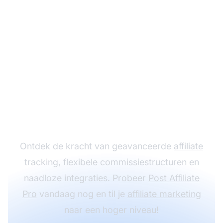
Laat je
affiliateprogramma
groeien met Post
Affiliate Pro
Ontdek de kracht van geavanceerde
affiliate
tracking
, flexibele commissiestructuren en
naadloze integraties. Probeer
Post Affiliate
Pro
vandaag nog en til je
affiliate marketing
naar een hoger niveau!