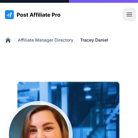
:site.title
Hoo
/
/
Affiliate Manager Directory
Tracey Daniel
Home