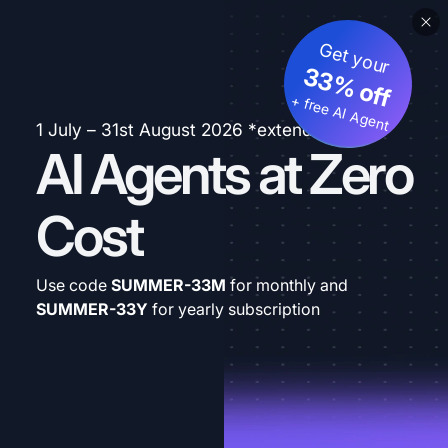
Get your
33% off
+ free AI Agent
1 July – 31st August 2026 *extended
AI Agents at Zero
Cost
Use code
SUMMER-33M
for monthly and
SUMMER-33Y
for yearly subscription