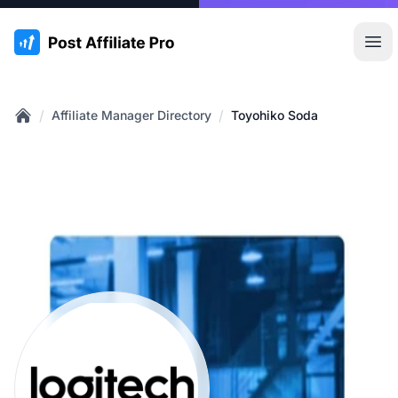
:site.title
Hoo
/
/
Affiliate Manager Directory
Toyohiko Soda
Home