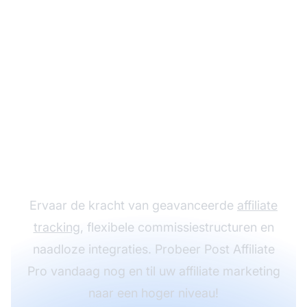
Laat uw
affiliateprogramma
groeien met Post
Affiliate Pro
Ervaar de kracht van geavanceerde
affiliate
tracking
, flexibele commissiestructuren en
naadloze integraties. Probeer Post Affiliate
Pro vandaag nog en til uw affiliate marketing
naar een hoger niveau!