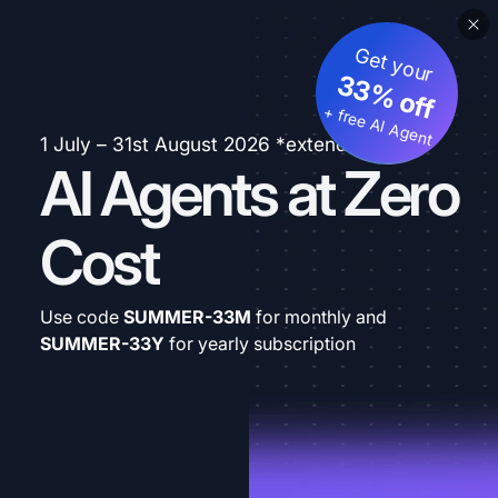
Get your
33% off
+ free AI Agent
1 July – 31st August 2026 *extended
AI Agents at Zero
Cost
Use code
SUMMER-33M
for monthly and
SUMMER-33Y
for yearly subscription