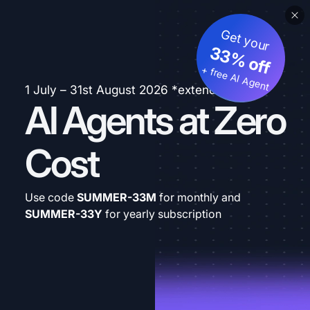
Get your
33% off
+ free AI Agent
1 July – 31st August 2026 *extended
AI Agents at Zero
Cost
Use code
SUMMER-33M
for monthly and
SUMMER-33Y
for yearly subscription