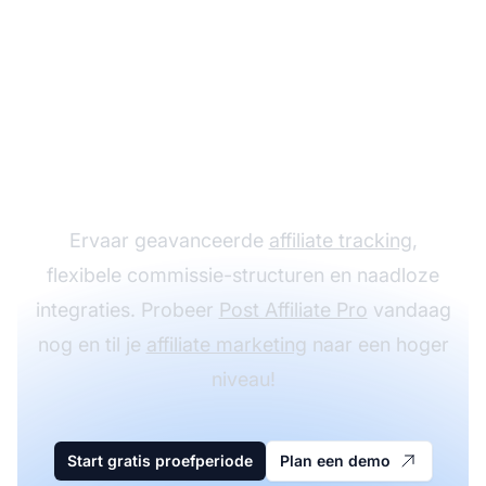
Laat je
affiliateprogramma
groeien met Post
Affiliate Pro
Ervaar geavanceerde
affiliate tracking
,
flexibele commissie-structuren en naadloze
integraties. Probeer
Post Affiliate Pro
vandaag
nog en til je
affiliate marketing
naar een hoger
niveau!
Start gratis proefperiode
Plan een demo