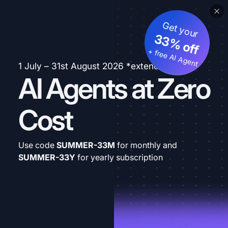
Get your
33% off
+ free AI Agent
1 July – 31st August 2026 *extended
AI Agents at Zero
Cost
Use code
SUMMER-33M
for monthly and
SUMMER-33Y
for yearly subscription