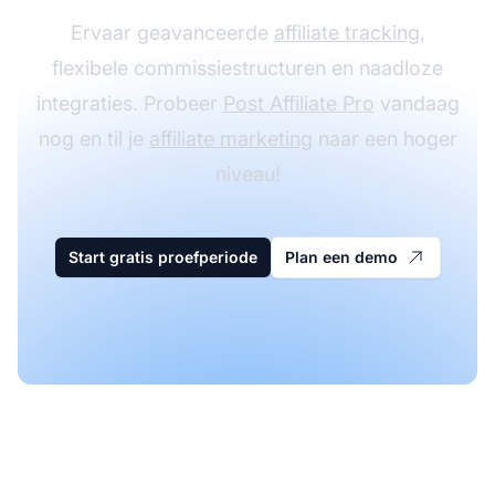
Ervaar geavanceerde
affiliate tracking
,
flexibele commissiestructuren en naadloze
integraties. Probeer
Post Affiliate Pro
vandaag
nog en til je
affiliate marketing
naar een hoger
niveau!
Start gratis proefperiode
Plan een demo