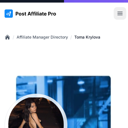
:site.title
Hoo
/
/
Affiliate Manager Directory
Toma Krylova
Home