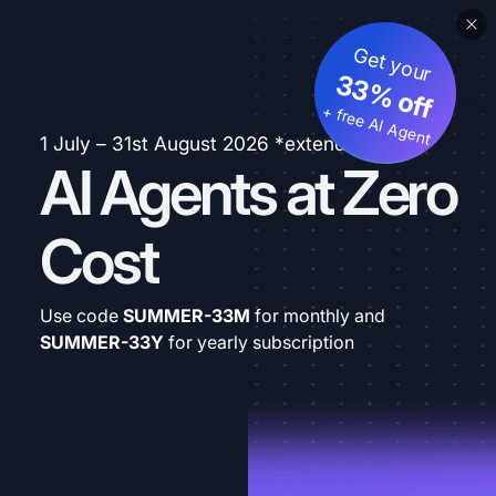
Get your
33% off
+ free AI Agent
1 July – 31st August 2026 *extended
AI Agents at Zero
Cost
Use code
SUMMER-33M
for monthly and
SUMMER-33Y
for yearly subscription