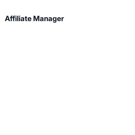
Affiliate Manager
Laat je affiliate
programma groeien