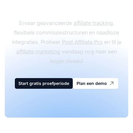
met Post Affiliate Pro
Ervaar geavanceerde
affiliate tracking
,
flexibele commissiestructuren en naadloze
integraties. Probeer
Post Affiliate Pro
en til je
affiliate marketing
vandaag nog naar een
hoger niveau!
Start gratis proefperiode
Plan een demo