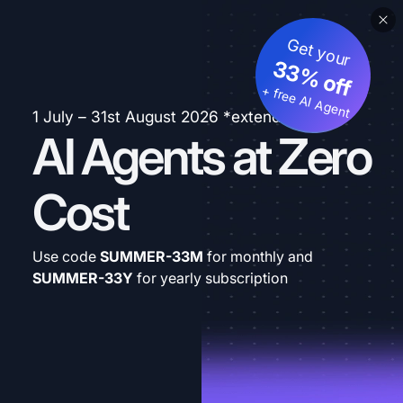
Get your
33% off
+ free AI Agent
1 July – 31st August 2026 *extended
AI Agents at Zero
Cost
Use code
SUMMER-33M
for monthly and
SUMMER-33Y
for yearly subscription