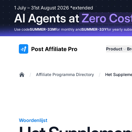
1 July – 31st August 2026 *extended
AI Agents at
Zero Cos
Use code
SUMMER-33M
for monthly and
SUMMER-33Y
for yearly subs
:site.title
Product
B
/
/
Affiliate Programma Directory
Het Suppleme
Home
Woordenlijst