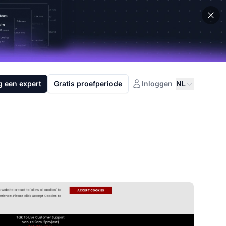
g een expert
Gratis proefperiode
Inloggen
NL