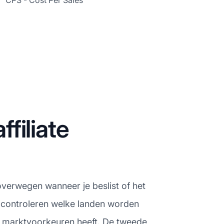
CPS - Cost Per Sales
filiate
overwegen wanneer je beslist of het
e controleren welke landen worden
de marktvoorkeuren heeft. De tweede