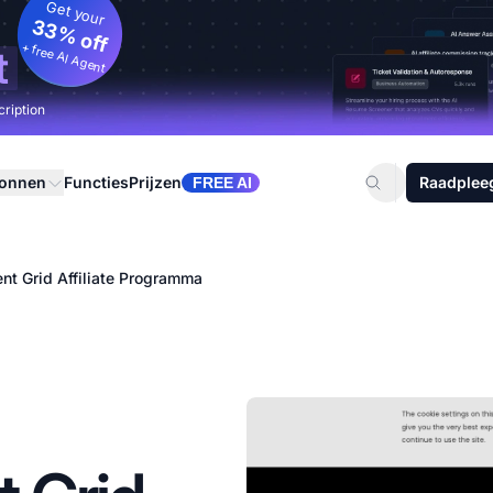
Get your
33% off
+ free AI Agent
t
cription
ronnen
Functies
Prijzen
Raadplee
FREE AI
nt Grid Affiliate Programma