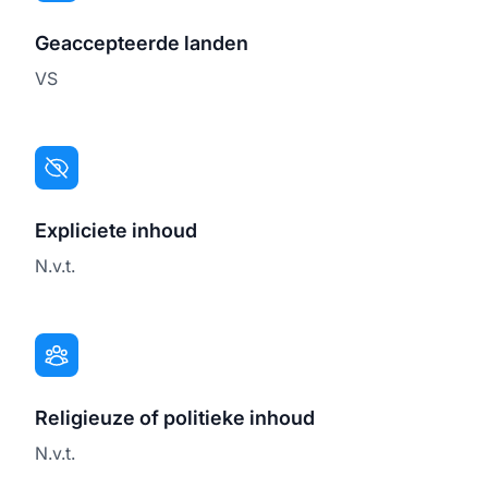
Geaccepteerde landen
VS
Expliciete inhoud
N.v.t.
Religieuze of politieke inhoud
N.v.t.