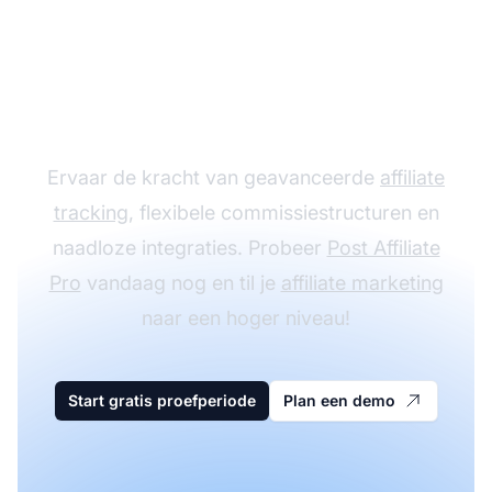
Laat je affiliate
programma groeien
met Post Affiliate Pro
Ervaar de kracht van geavanceerde
affiliate
tracking
, flexibele commissiestructuren en
naadloze integraties. Probeer
Post Affiliate
Pro
vandaag nog en til je
affiliate marketing
naar een hoger niveau!
Start gratis proefperiode
Plan een demo