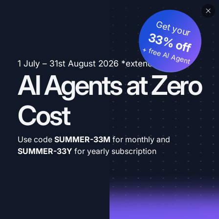
Get your
33% off
+ free AI Agent
1 July – 31st August 2026 *extended
AI Agents at Zero
Cost
Use code
SUMMER-33M
for monthly and
SUMMER-33Y
for yearly subscription