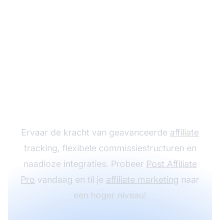
Laat je affiliate
programma groeien
met Post Affiliate Pro
Ervaar de kracht van geavanceerde
affiliate
tracking
, flexibele commissiestructuren en
naadloze integraties. Probeer
Post Affiliate
Pro
vandaag en til je
affiliate marketing
naar
een hoger niveau!