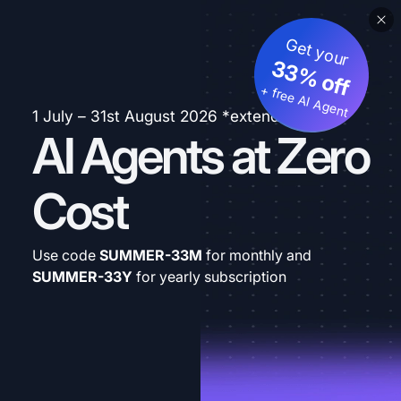
Get your
33% off
+ free AI Agent
1 July – 31st August 2026 *extended
AI Agents at Zero
Cost
Use code
SUMMER-33M
for monthly and
SUMMER-33Y
for yearly subscription