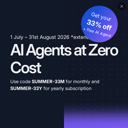
Get your
33% off
+ free AI Agent
1 July – 31st August 2026 *extended
AI Agents at Zero
Cost
Use code
SUMMER-33M
for monthly and
SUMMER-33Y
for yearly subscription