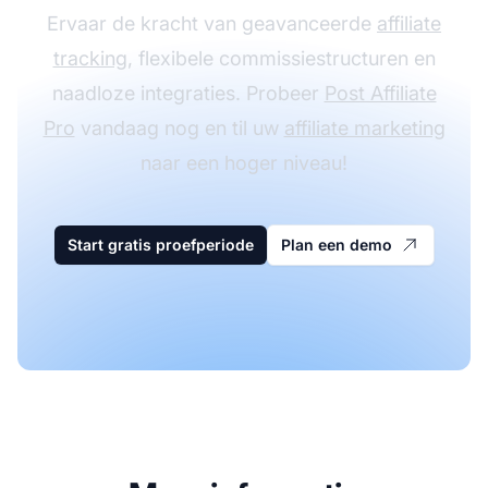
Ervaar de kracht van geavanceerde
affiliate
tracking
, flexibele commissiestructuren en
naadloze integraties. Probeer
Post Affiliate
Pro
vandaag nog en til uw
affiliate marketing
naar een hoger niveau!
Start gratis proefperiode
Plan een demo