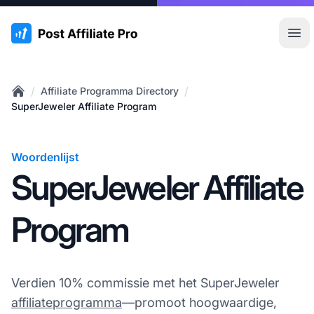
:site.title
Hoo
/
/
Affiliate Programma Directory
Home
SuperJeweler Affiliate Program
Woordenlijst
SuperJeweler Affiliate
Program
Verdien 10% commissie met het SuperJeweler
affiliateprogramma
—promoot hoogwaardige,