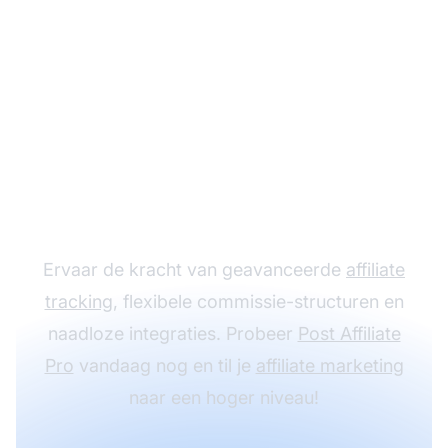
Laat je
affiliateprogramma
groeien met Post
Affiliate Pro
Ervaar de kracht van geavanceerde
affiliate
tracking
, flexibele commissie-structuren en
naadloze integraties. Probeer
Post Affiliate
Pro
vandaag nog en til je
affiliate marketing
naar een hoger niveau!