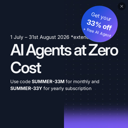
Get your
33% off
+ free AI Agent
1 July – 31st August 2026 *extended
AI Agents at Zero
Cost
Use code
SUMMER-33M
for monthly and
SUMMER-33Y
for yearly subscription